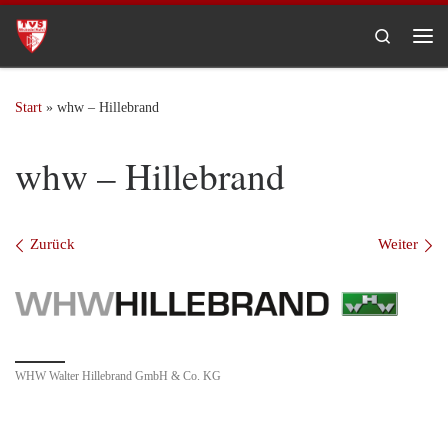
Zum Inhalt springen
Search
Me
Start
»
whw – Hillebrand
whw – Hillebrand
Bilder Navigation
Zurück
Weiter
WHW Walter Hillebrand GmbH & Co. KG