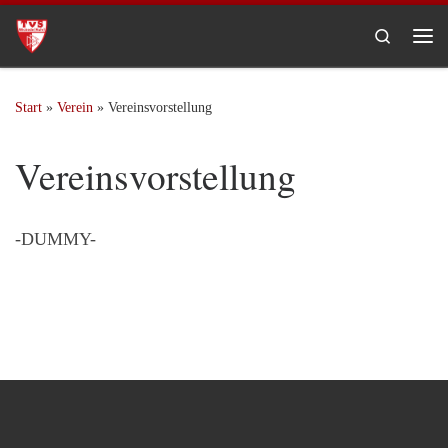
Zum Inhalt springen
Search
Me
Start
»
Verein
»
Vereinsvorstellung
Vereinsvorstellung
-DUMMY-