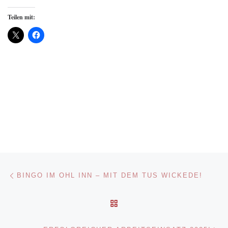
Teilen mit:
Beitragsnavigation
Vorheriger Beitrag
BINGO IM OHL INN – MIT DEM TUS WICKEDE!
ZURÜCK ZUR BEITRAGSL
Nä