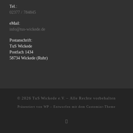
Tel.:
02377 / 784845
eMail:
info@tus-wickede.de
Postanschrift:
TuS Wickede
Postfach 1434
58734 Wickede (Ruhr)
© 2026
TuS Wickede e.V.
– Alle Rechte vorbehalten
Präsentiert von
WP
– Entworfen mit dem
Customizr-Theme