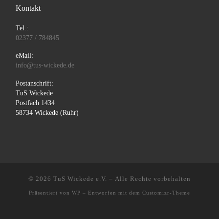
Kontakt
Tel.:
02377 / 784845
eMail:
info@tus-wickede.de
Postanschrift:
TuS Wickede
Postfach 1434
58734 Wickede (Ruhr)
© 2026
TuS Wickede e.V.
– Alle Rechte vorbehalten
Präsentiert von
WP
– Entworfen mit dem
Customizr-Theme