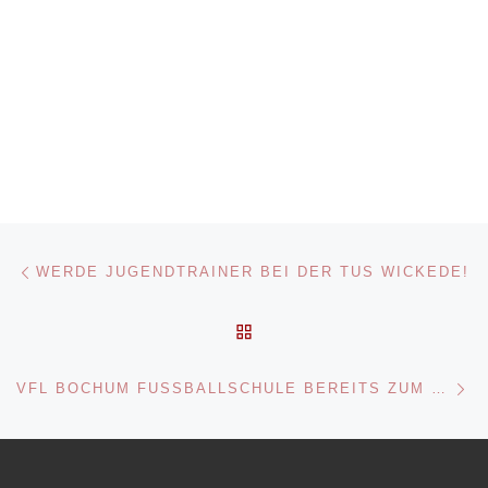
Beitragsnavigation
Vorheriger Beitrag
WERDE JUGENDTRAINER BEI DER TUS WICKEDE!
ZURÜCK ZUR BEITRAGSL
Nä
VFL BOCHUM FUSSBALLSCHULE BEREITS ZUM 4. MAL ZU GAST IN WICKEDE