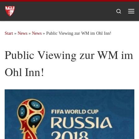
Zum Inhalt springen
Search
Me
Start
»
News
»
News
»
Public Viewing zur WM im Ohl Inn!
Public Viewing zur WM im
Ohl Inn!