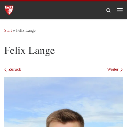
Zum Inhalt springen
Search
Me
Start
»
Felix Lange
Felix Lange
Bilder Navigation
Zurück
Weiter