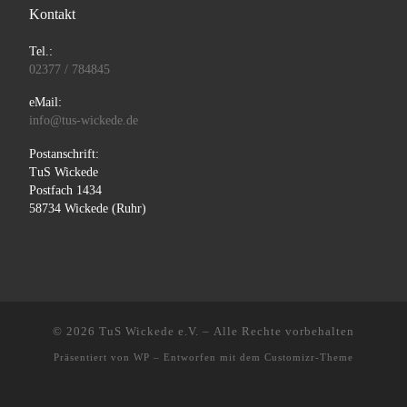
Kontakt
Tel.:
02377 / 784845
eMail:
info@tus-wickede.de
Postanschrift:
TuS Wickede
Postfach 1434
58734 Wickede (Ruhr)
© 2026
TuS Wickede e.V.
– Alle Rechte vorbehalten
Präsentiert von
WP
– Entworfen mit dem
Customizr-Theme