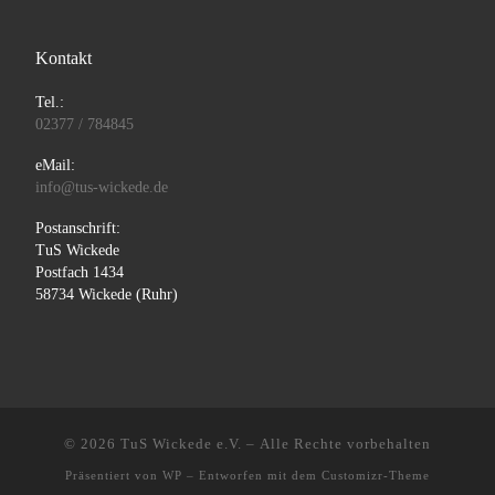
Kontakt
Tel.:
02377 / 784845
eMail:
info@tus-wickede.de
Postanschrift:
TuS Wickede
Postfach 1434
58734 Wickede (Ruhr)
© 2026
TuS Wickede e.V.
– Alle Rechte vorbehalten
Präsentiert von
WP
– Entworfen mit dem
Customizr-Theme