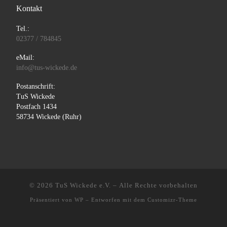
Kontakt
Tel.:
02377 / 784845
eMail:
info@tus-wickede.de
Postanschrift:
TuS Wickede
Postfach 1434
58734 Wickede (Ruhr)
© 2026
TuS Wickede e.V.
– Alle Rechte vorbehalten
Präsentiert von
WP
– Entworfen mit dem
Customizr-Theme