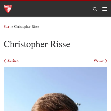
Zum Inhalt springen
Search
Me
Start
»
Christopher-Risse
Christopher-Risse
Bilder Navigation
Zurück
Weiter