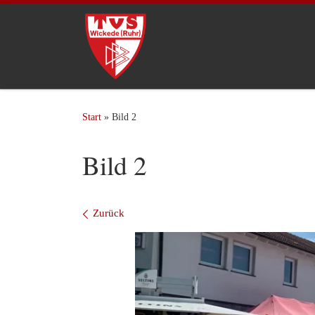
Zum Inhalt springen
Start
»
Bild 2
Bild 2
Bilder Navigation
Zurück