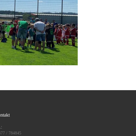
ntakt
.:
377 / 784845