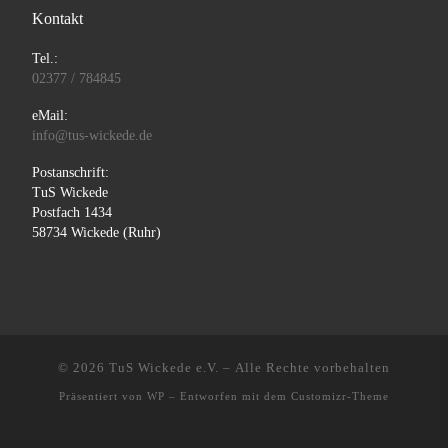
Kontakt
Tel.:
02377 / 784845
eMail:
info@tus-wickede.de
Postanschrift:
TuS Wickede
Postfach 1434
58734 Wickede (Ruhr)
© 2026
TuS Wickede e.V.
– Alle Rechte vorbehalten
Präsentiert von
WP
– Entworfen mit dem
Customizr-Theme