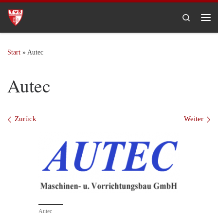
Zum Inhalt springen
Search
Me
Start
»
Autec
Autec
Bilder Navigation
Zurück
Weiter
Autec